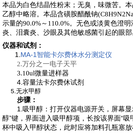
本品为白色结晶性粉末；无臭，味微苦。本
乙醇中略溶。本品含磺胺醋酰钠(C8H9N2NaO
示量的90.0%～110.0%。无色或淡黄色
炎、泪囊炎、沙眼及其他敏感菌引起的眼部
仪器和试剂：
1.
MA-1智能卡尔费休水分测定仪
2.万分之一电子天平
3.10ul微量进样器
4.容量法卡尔费休试剂
5.无水甲醇
步骤：
1
1.吸甲醇：打开仪器电源开关，屏幕显
2
3
醇”键，界面进入吸甲醇项，长按该界面“吸
杯中吸入甲醇状态，此时应将加料孔瓶塞放